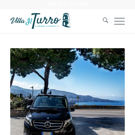
+39 333 1181204‬