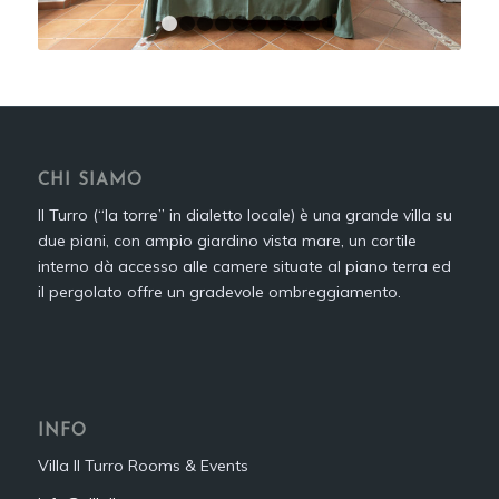
1
2
3
4
5
6
7
8
9
10
CHI SIAMO
Il Turro (“la torre” in dialetto locale) è una grande villa su
due piani, con ampio giardino vista mare, un cortile
interno dà accesso alle camere situate al piano terra ed
il pergolato offre un gradevole ombreggiamento.
INFO
Villa Il Turro Rooms & Events