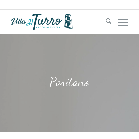
+39 333 1181204‬
Positano