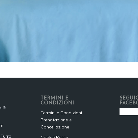
TERMINI E
SEGUIC
CONDIZIONI
FACEB
s &
Termini e Condizioni
Prenotazione e
om
Cancellazione
 Turro
Cookie Policy