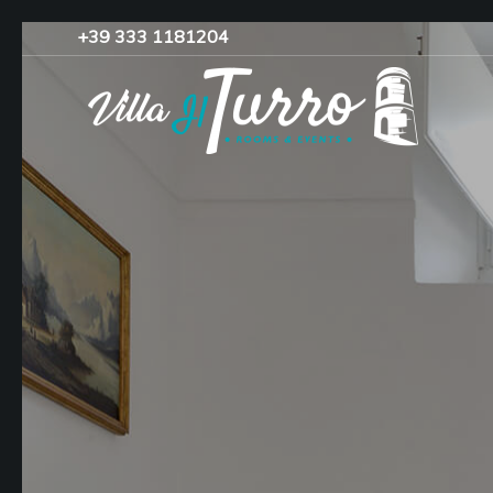
+39 333 1181204‬