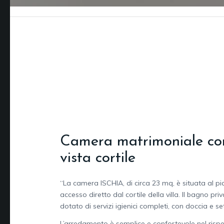
Camera matrimoniale co
vista cortile
“La camera ISCHIA, di circa 23 mq, è situata al p
accesso diretto dal cortile della villa. Il bagno pr
dotato di servizi igienici completi, con doccia e set
L’arredamento è semplice e confortevole nel rispe