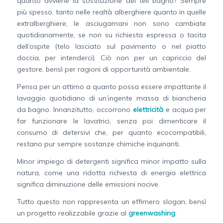
quanto avviene la sostituzione dei teli bagno? Sempre
più spesso, tanto nelle realtà alberghiere quanto in quelle
extralberghiere, le asciugamani non sono cambiate
quotidianamente, se non su richiesta espressa o tacita
dell’ospite (telo lasciato sul pavimento o nel piatto
doccia, per intenderci). Ciò non per un capriccio del
gestore, bensì per ragioni di opportunità ambientale.
Pensa per un attimo a quanto possa essere impattante il
lavaggio quotidiano di un’ingente massa di biancheria
da bagno. Innanzitutto, occorrono
elettricità
e acqua per
far funzionare le lavatrici, senza poi dimenticare il
consumo di detersivi che, per quanto ecocompatibili,
restano pur sempre sostanze chimiche inquinanti.
Minor impiego di detergenti significa minor impatto sulla
natura, come una ridotta richiesta di energia elettrica
significa diminuzione delle emissioni nocive.
Tutto questo non rappresenta un effimero slogan, bensì
un progetto realizzabile grazie al
greenwashing
.