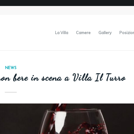
La Villa
Camere
Gallery
Posizio
NEWS
uon bere in scena a Villa Il Turro