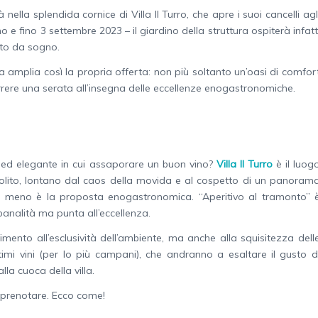
 nella splendida cornice di Villa Il Turro, che apre i suoi cancelli agl
e fino 3 settembre 2023 – il giardino della struttura ospiterà infatt
esto da sogno.
la amplia così la propria offerta: non più soltanto un’oasi di comfor
orrere una serata all’insegna delle eccellenze enogastronomiche.
o ed elegante in cui assaporare un buon vino?
Villa Il Turro
è il luog
 solito, lontano dal caos della movida e al cospetto di un panoram
 da meno è la proposta enogastronomica. “Aperitivo al tramonto” 
 banalità ma punta all’eccellenza.
mento all’esclusività dell’ambiente, ma anche alla squisitezza dell
imi vini (per lo più campani), che andranno a esaltare il gusto d
lla cuoca della villa.
e prenotare. Ecco come!