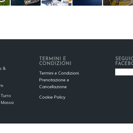
TERMINI E
SEGUIC
CONDIZIONI
FACEB
s &
Termini e Condizioni
Prenotazione e
om
Cancellazione
 Turro
Cookie Policy
1 Massa