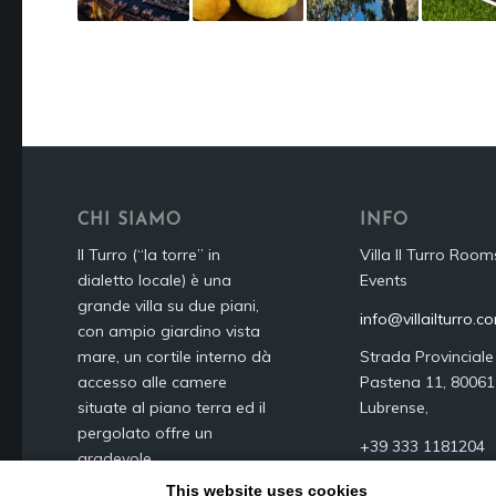
CHI SIAMO
INFO
Il Turro (“la torre” in
Villa Il Turro Room
dialetto locale) è una
Events
grande villa su due piani,
info@villailturro.c
con ampio giardino vista
mare, un cortile interno dà
Strada Provinciale
accesso alle camere
Pastena 11, 8006
situate al piano terra ed il
Lubrense,
pergolato offre un
+39 333 1181204‬
gradevole
ombreggiamento.
This website uses cookies