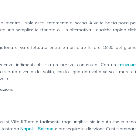
ia, mentre il sole esce lentamente di scena. A volte basta poco pe
sta una semplice telefonata o – in alternativa – qualche rapido click
atoria e va effettuata entro e non oltre le ore 18:00 del giorn
sperienza indimenticabile a un prezzo contenuto. Con un
minimu
a serata diversa dal solito, con lo sguardo rivolto verso il mare e i
vola.
azioni.
si, Villa Il Turro è facilmente raggiungibile, sia in auto che in treno
’autostrada
Napoli – Salerno
e proseguire in direzione Castellammar