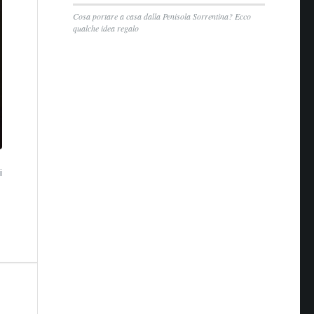
Cosa portare a casa dalla Penisola Sorrentina? Ecco
qualche idea regalo
i