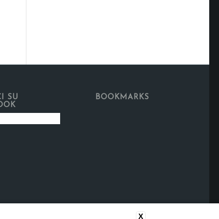
I SU
BOOKMARKS
OOK
X