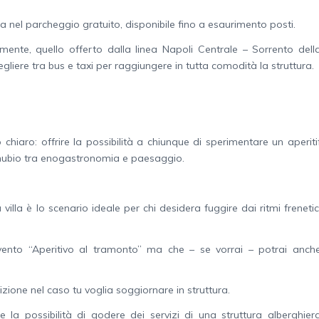
ttura nel parcheggio gratuito, disponibile fino a esaurimento posti.
samente, quello offerto dalla linea Napoli Centrale – Sorrento dell
egliere tra bus e taxi per raggiungere in tutta comodità la struttura.
o chiaro: offrire la possibilità a chiunque di sperimentare un aperiti
connubio tra enogastronomia e paesaggio.
la villa è lo scenario ideale per chi desidera fuggire dai ritmi frenetic
evento “Aperitivo al tramonto” ma che – se vorrai – potrai anch
sizione nel caso tu voglia soggiornare in struttura.
a possibilità di godere dei servizi di una struttura alberghier