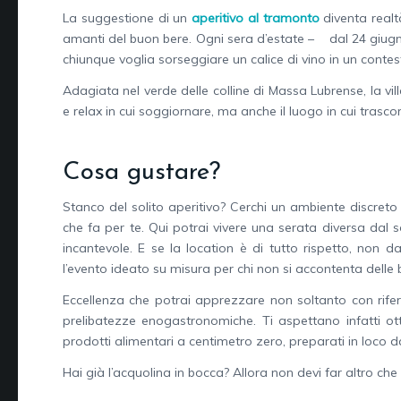
La suggestione di un
aperitivo al tramonto
diventa realtà
amanti del buon bere. Ogni sera d’estate – dal 24 giugno 
chiunque voglia sorseggiare un calice di vino in un cont
Adagiata nel verde delle colline di Massa Lubrense, la vil
e relax in cui soggiornare, ma anche il luogo in cui trasc
Cosa gustare?
Stanco del solito aperitivo? Cerchi un ambiente discret
che fa per te. Qui potrai vivere una serata diversa dal
incantevole. E se la location è di tutto rispetto, non
l’evento ideato su misura per chi non si accontenta delle
Eccellenza che potrai apprezzare non soltanto con riferi
prelibatezze enogastronomiche. Ti aspettano infatti ott
prodotti alimentari a centimetro zero, preparati in loco da
Hai già l’acquolina in bocca? Allora non devi far altro ch