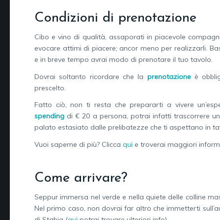
Condizioni di prenotazione
Cibo e vino di qualità, assaporati in piacevole compagn
evocare attimi di piacere; ancor meno per realizzarli. Ba
e in breve tempo avrai modo di prenotare il tuo tavolo.
Dovrai soltanto ricordare che la
prenotazione
è obblig
prescelto.
Fatto ciò, non ti resta che prepararti a vivere un’e
spending
di € 20 a persona, potrai infatti trascorrere un
palato estasiato dalle prelibatezze che ti aspettano in ta
Vuoi saperne di più? Clicca
qui
e troverai maggiori inform
Come arrivare?
Seppur immersa nel verde e nella quiete delle colline masse
Nel primo caso, non dovrai far altro che immetterti sull
di Stabia (
qui
potrai trovare ulteriori info).