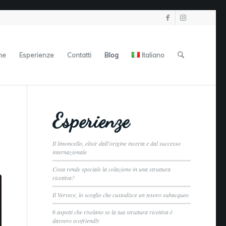
ne
Esperienze
Contatti
Blog
Italiano
Esperienze
Il limoncello, elisir dall’origine incerta e dal successo
internazionale
Cosa rende speciale la colazione in una struttura
ricettiva?
Il Vervece, lo scoglio che custodisce un tesoro subacqueo
6 aspetti che rivelano se la tua struttura ricettiva è
davvero ecofriendly