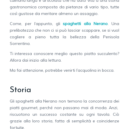
culinaria lunga e articolata che ha dato vita a una storia
gastronomica composta da pietanze di vario tipo, tutte
così gustose da meritare almeno un assaggio.
Come, per l’appunto, gli
spaghetti alla Nerano
. Una
prelibatezza che non ci si può lasciar scappare, se si vuol
cogliere a pieno tutta la bellezza della Penisola
Sorrentina.
Ti interessa conoscere meglio questo piatto succulento?
Allora dai inizio alla lettura.
Ma fai attenzione, potrebbe venirti l’acquolina in bocca.
Storia
Gli spaghetti alla Nerano non temono la concorrenza dei
piatti gourmet, perché non passano mai di moda. Anzi,
riscuotono un successo costante su ogni tavola. Ciò
grazie alla loro storia, fatta di semplicità e coincidenze
fortuite.