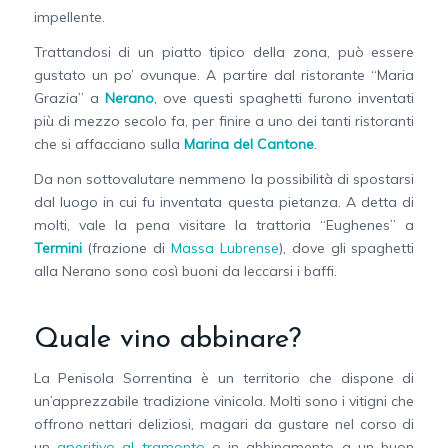
impellente.
Trattandosi di un piatto tipico della zona, può essere
gustato un po’ ovunque. A partire dal ristorante “Maria
Grazia” a
Nerano
, ove questi spaghetti furono inventati
più di mezzo secolo fa, per finire a uno dei tanti ristoranti
che si affacciano sulla
Marina del Cantone
.
Da non sottovalutare nemmeno la possibilità di spostarsi
dal luogo in cui fu inventata questa pietanza. A detta di
molti, vale la pena visitare la trattoria “Eughenes” a
Termini
(frazione di
Massa Lubrense
), dove gli spaghetti
alla Nerano sono così buoni da leccarsi i baffi.
Quale vino abbinare?
La Penisola Sorrentina è un territorio che dispone di
un’apprezzabile tradizione vinicola. Molti sono i vitigni che
offrono nettari deliziosi, magari da gustare nel corso di
un
aperitivo al tramonto
o in abbinamento a un buon