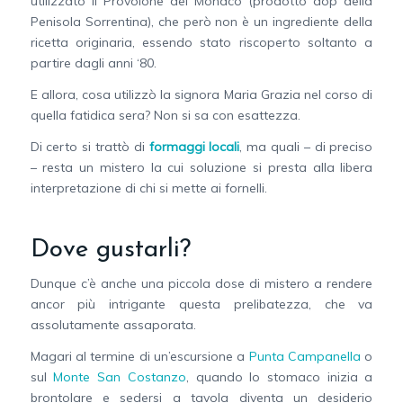
utilizzato il Provolone del Monaco (prodotto dop della
Penisola Sorrentina), che però non è un ingrediente della
ricetta originaria, essendo stato riscoperto soltanto a
partire dagli anni ‘80.
E allora, cosa utilizzò la signora Maria Grazia nel corso di
quella fatidica sera? Non si sa con esattezza.
Di certo si trattò di
formaggi locali
, ma quali – di preciso
– resta un mistero la cui soluzione si presta alla libera
interpretazione di chi si mette ai fornelli.
Dove gustarli?
Dunque c’è anche una piccola dose di mistero a rendere
ancor più intrigante questa prelibatezza, che va
assolutamente assaporata.
Magari al termine di un’escursione a
Punta Campanella
o
sul
Monte San Costanzo
, quando lo stomaco inizia a
brontolare e sedersi a tavola diventa un desiderio