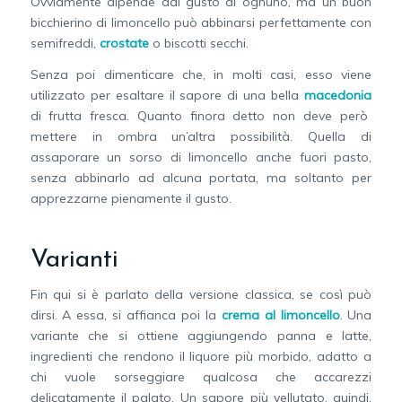
Ovviamente dipende dal gusto di ognuno, ma un buon
bicchierino di limoncello può abbinarsi perfettamente con
semifreddi,
crostate
o biscotti secchi.
Senza poi dimenticare che, in molti casi, esso viene
utilizzato per esaltare il sapore di una bella
macedonia
di frutta fresca. Quanto finora detto non deve però
mettere in ombra un’altra possibilità. Quella di
assaporare un sorso di limoncello anche fuori pasto,
senza abbinarlo ad alcuna portata, ma soltanto per
apprezzarne pienamente il gusto.
Varianti
Fin qui si è parlato della versione classica, se così può
dirsi. A essa, si affianca poi la
crema al limoncello
. Una
variante che si ottiene aggiungendo panna e latte,
ingredienti che rendono il liquore più morbido, adatto a
chi vuole sorseggiare qualcosa che accarezzi
delicatamente il palato. Un sapore più vellutato, quindi,