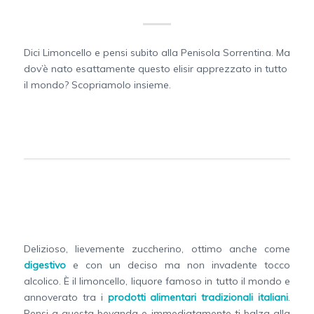
Dici Limoncello e pensi subito alla Penisola Sorrentina. Ma
dov’è nato esattamente questo elisir apprezzato in tutto
il mondo? Scopriamolo insieme.
Delizioso, lievemente zuccherino, ottimo anche come
digestivo
e con un deciso ma non invadente tocco
alcolico. È il limoncello, liquore famoso in tutto il mondo e
annoverato tra i
prodotti alimentari tradizionali italiani
.
Pensi a questa bevanda e immediatamente ti balza alla