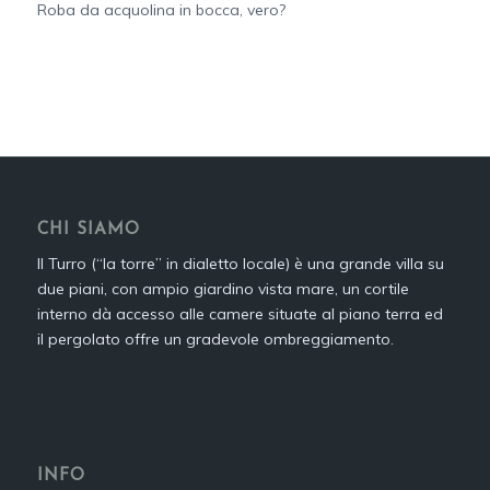
Roba da acquolina in bocca, vero?
CHI SIAMO
Il Turro (“la torre” in dialetto locale) è una grande villa su
due piani, con ampio giardino vista mare, un cortile
interno dà accesso alle camere situate al piano terra ed
il pergolato offre un gradevole ombreggiamento.
INFO