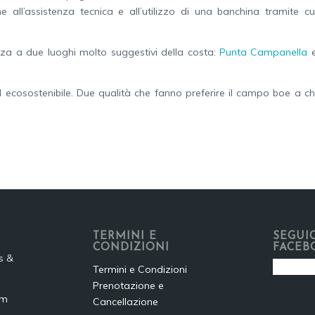
e all’assistenza tecnica e all’utilizzo di una banchina tramite cu
nza a due luoghi molto suggestivi della costa:
Punta Campanella
cosostenibile. Due qualità che fanno preferire il campo boe a ch
TERMINI E
SEGUIC
CONDIZIONI
FACEB
s &
Termini e Condizioni
Prenotazione e
om
Cancellazione