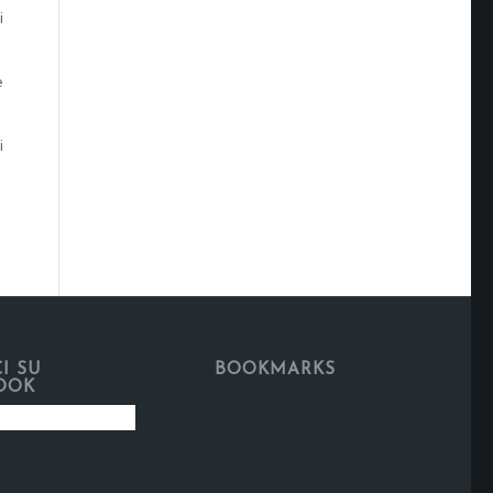
i
e
i
I SU
BOOKMARKS
OOK