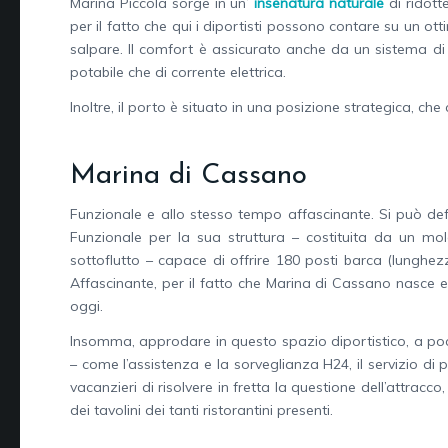
Marina Piccola sorge in un’
insenatura naturale
di ridott
per il fatto che qui i diportisti possono contare su un o
salpare. Il comfort è assicurato anche da un sistema di v
potabile che di corrente elettrica.
Inoltre, il porto è situato in una posizione strategica, ch
Marina di Cassano
Funzionale e allo stesso tempo affascinante. Si può defi
Funzionale per la sua struttura – costituita da un mo
sottoflutto – capace di offrire 180 posti barca (lungh
Affascinante, per il fatto che Marina di Cassano nasce e
oggi.
Insomma, approdare in questo spazio diportistico, a poca 
– come l’assistenza e la sorveglianza H24, il servizio di
vacanzieri di risolvere in fretta la questione dell’attrac
dei tavolini dei tanti ristorantini presenti.