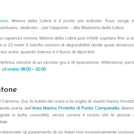
ense
, Marina della Lobra è il posto più indicato. Esso sorge i
santuario, dedicato – per l’appunto – alla Madonna della Lobra.
 è a capienza minore. Marina della Lobra può infatti ospitare fino a u
 a 15 metri. Il ridotto numero di disponibilità rende quasi doveros
i estivi, quando intenso è il flusso di diportisti.
lettrica, nonché di un servizio gru e di riparazione. Attenzione, però
all’
orario 08.00 – 20.00
.
ntone
 Cantone. Qui, la tutela del mare e la voglia di viverlo hanno trovat
endo parte dell’
Area Marina Protetta di Punta Campanella
, Marin
ggiate in tutta comodità, senza correre il rischio che le ancore 
dale.
condizionato al pagamento di un ticket non eccessivamente costoso