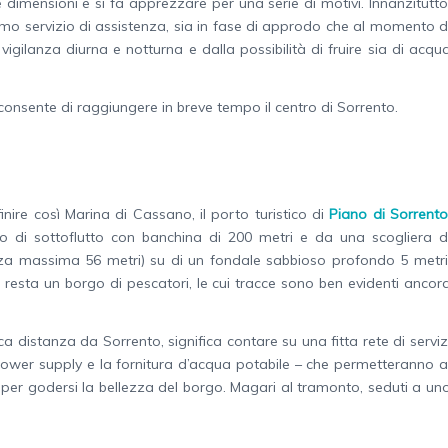
e dimensioni e si fa apprezzare per una serie di motivi. Innanzitutto
ttimo servizio di assistenza, sia in fase di approdo che al momento d
igilanza diurna e notturna e dalla possibilità di fruire sia di acqu
e consente di raggiungere in breve tempo il centro di Sorrento.
nire così Marina di Cassano, il porto turistico di
Piano di Sorrento
lo di sottoflutto con banchina di 200 metri e da una scogliera d
ezza massima 56 metri) su di un fondale sabbioso profondo 5 metri
 resta un borgo di pescatori, le cui tracce sono ben evidenti ancor
distanza da Sorrento, significa contare su una fitta rete di serviz
 power supply e la fornitura d’acqua potabile – che permetteranno a
co, per godersi la bellezza del borgo. Magari al tramonto, seduti a un