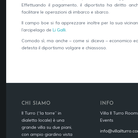
Effettuando il pagamento, il diportista ha diritto anch
facilitare le operazioni di imbarco e sbarco.
Il campo boe si fa apprezzare inoltre per la sua vicina
l’arcipelago de
Li Galli
.
Comodo sì, ma anche – come si diceva – economico ed e
detesta il diportismo volgare e chiassoso.
CHI SIAMO
INFO
Il Turro (“la torre” in
Villa Il Turro Room
dialetto locale) è una
Events
grande villa su due piani,
info@villailturro.c
con ampio giardino vista