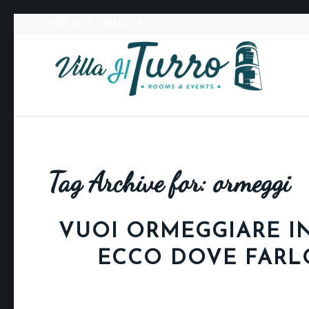
+39 333 1181204‬
Tag Archive for:
ormeggi
VUOI ORMEGGIARE I
ECCO DOVE FARL