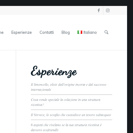
ne
Esperienze
Contatti
Blog
Italiano
Esperienze
Il limoncello, elisir dall’origine incerta e dal successo
internazionale
Cosa rende speciale la colazione in una struttura
ricettiva?
Il Vervece, lo scoglio che custodisce un tesoro subacqueo
6 aspetti che rivelano se la tua struttura ricettiva è
davvero ecofriendly