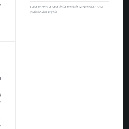
e
Cosa portare a casa dalla Penisola Sorrentina? Ecco
qualche idea regalo
l
i
è
–
e