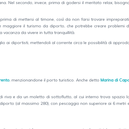
na. Nel secondo, invece, prima di godersi il meritato relax, bisogn
 prima di mettersi al timone, così da non farsi trovare impreparati
 è maggiore il turismo da diporto, che potrebbe creare problemi d
a vacanza da vivere in tutta tranquillità.
io ai diportisti, mettendoli al corrente circa le possibilità di approd
rento
, menzionandone il porto turistico. Anche detto
Marina di Cap
riva e da un moletto di sottoflutto, al cui interno trova spazio l
diporto (al massimo 280), con pescaggio non superiore ai 6 metri 