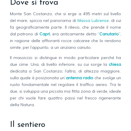
Dove si trova
Monte San Costanzo, che si erge a 495 metri sul livello
del mare, spicca nel panorama di
Massa Lubrense
, di cui
fa geograficamente parte. Il rilievo, che prende il nome
dal patrono di
Capri
, era anticamente detto “
Canutario
”,
in ragione delle affioranti rocce calcaree che lo rendono
simile, per l’appunto, a un anziano canuto.
Il massiccio si distingue in modo particolare perché ha
due cime. Una, di livello inferiore, su cui sorge la
chiesa
dedicata a San Costanzo; l’altra, di altezza maggiore,
sulla quale è posizionata un’
antenna radio
che svolge un
ruolo fondamentale nel regolare il traffico aereo. Tra le
due, si sviluppa una piccola ma fitta zona di verde, ideale
per chi vuole fare quattro passi nel fresco rigenerante
della Natura.
Il sentiero